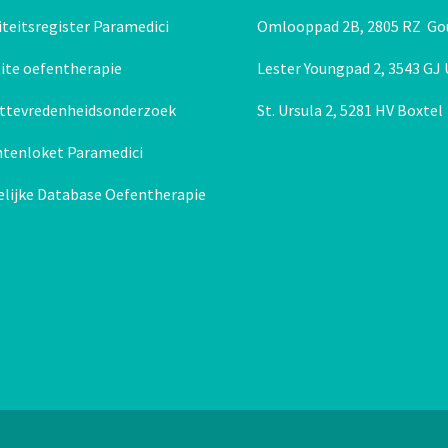
Behandeling 0 tot 2 jaar en babymassage
teitsregister Paramedici
Omlooppad 2B, 2805 RZ Go
ite oefentherapie
Lester Youngpad 2, 3543 GJ
nttevredenheidsonderzoek
St. Ursula 2, 5281 HV Boxtel
htenloket Paramedici
elijke Database Oefentherapie