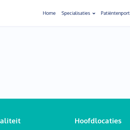
Home
Specialisaties
Patiëntenport
Oefentherapie
Slaapoefentherapie
Bekkenoefentherapie
Behandeling chronische pijn
Psychosomatische oefentherapie
Scoliose oefentherapie
Kinderoefentherapie
liteit
Hoofdlocaties
Sensorische informatieverwerking