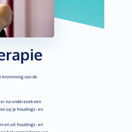
erapie
se kromming van de
dt er na onderzoek een
van op je houdings- en
m en uit houdings- en