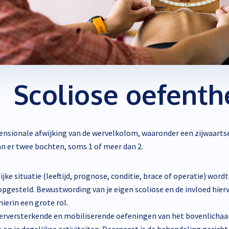
Behandeling 0 tot 2 jaar en babymassage
Scoliose oefenth
imensionale afwijking van de wervelkolom, waaronder een zijwaart
n er twee bochten, soms 1 of meer dan 2.
ijke situatie (leeftijd, prognose, conditie, brace of operatie) wor
pgesteld. Bewustwording van je eigen scoliose en de invloed hier
erin een grote rol.
ierversterkende en mobiliserende oefeningen van het bovenlichaa