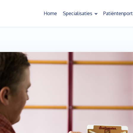
Home
Specialisaties
Patiëntenport
Oefentherapie
Slaapoefentherapie
Bekkenoefentherapie
Behandeling chronische pijn
Psychosomatische oefentherapie
Scoliose oefentherapie
Kinderoefentherapie
Sensorische informatieverwerking