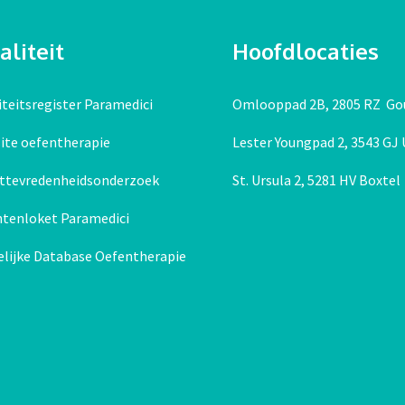
liteit
Hoofdlocaties
teitsregister Paramedici
Omlooppad 2B, 2805 RZ Go
ite oefentherapie
Lester Youngpad 2, 3543 GJ
nttevredenheidsonderzoek
St. Ursula 2, 5281 HV Boxtel
htenloket Paramedici
elijke Database Oefentherapie