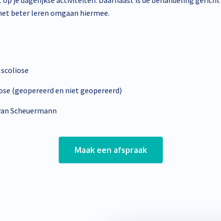
op je dagelijkse activiteiten. Daarnaast is de behandeling gerich
 het beter leren omgaan hiermee.
 scoliose
ose (geopereerd en niet geopereerd)
 van Scheuermann
Maak een afspraak