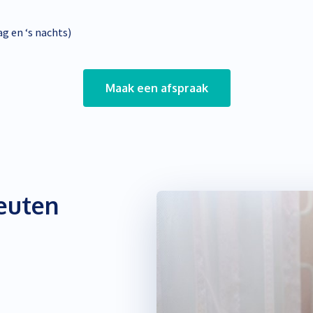
g en ‘s nachts)
Maak een afspraak
euten