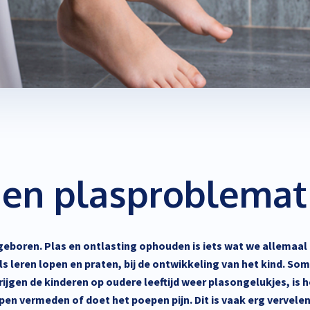
Behandeling 0 tot 2 jaar en babymassage
 en plasproblemat
geboren. Plas en ontlasting ophouden is iets wat we allemaal
ls leren lopen en praten, bij de ontwikkeling van het kind. Som
rijgen de kinderen op oudere leeftijd weer plasongelukjes, is h
en vermeden of doet het poepen pijn. Dit is vaak erg vervele