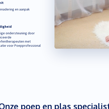
eit
enadering en aanpak
digheid
ige ondersteuning door
ficeerde
efentherapeuten met
satie voor Poepprofessional
Onze poep en plas specialis