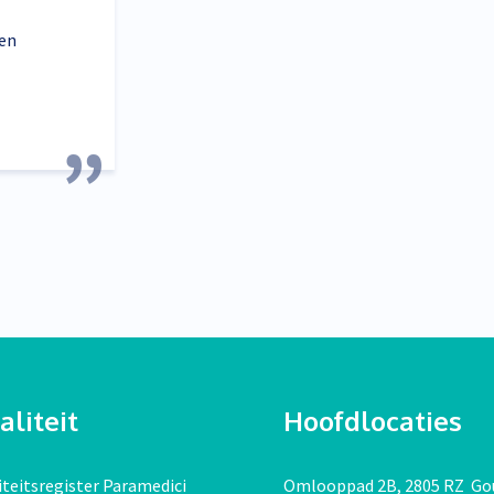
 en
liteit
Hoofdlocaties
teitsregister Paramedici
Omlooppad 2B, 2805 RZ Go