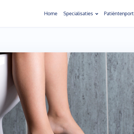
Home
Specialisaties
Patiëntenport
Oefentherapie
Slaapoefentherapie
Bekkenoefentherapie
Behandeling chronische pijn
Psychosomatische oefentherapie
Scoliose oefentherapie
Kinderoefentherapie
Sensorische informatieverwerking