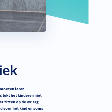
iek
 moeten leren.
s lukt het kinderen niet
et zitten op de wc erg
nd voor het kind en soms