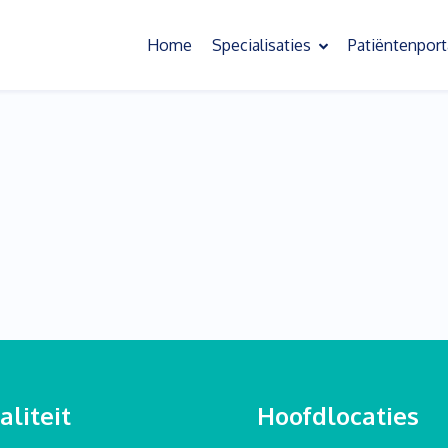
Home
Specialisaties
Patiëntenport
Oefentherapie
Slaapoefentherapie
Bekkenoefentherapie
Behandeling chronische pijn
Psychosomatische oefentherapie
Scoliose oefentherapie
Kinderoefentherapie
liteit
Hoofdlocaties
Sensorische informatieverwerking