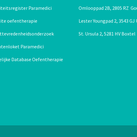
Behandeling 0 tot 2 jaar en babymassage
teitsregister Paramedici
Omlooppad 2B, 2805 RZ Go
ite oefentherapie
Lester Youngpad 2, 3543 GJ
nttevredenheidsonderzoek
St. Ursula 2, 5281 HV Boxtel
htenloket Paramedici
elijke Database Oefentherapie