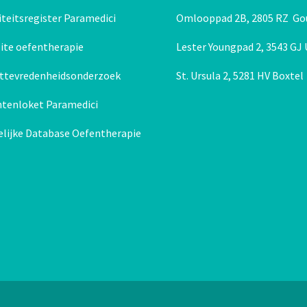
Behandeling 0 tot 2 jaar en babymassage
teitsregister Paramedici
Omlooppad 2B, 2805 RZ Go
ite oefentherapie
Lester Youngpad 2, 3543 GJ
nttevredenheidsonderzoek
St. Ursula 2, 5281 HV Boxtel
htenloket Paramedici
elijke Database Oefentherapie