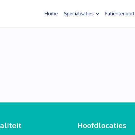
Home
Specialisaties
Patiëntenport
Oefentherapie
Slaapoefentherapie
Bekkenoefentherapie
Behandeling chronische pijn
Psychosomatische oefentherapie
Scoliose oefentherapie
Kinderoefentherapie
liteit
Hoofdlocaties
Sensorische informatieverwerking