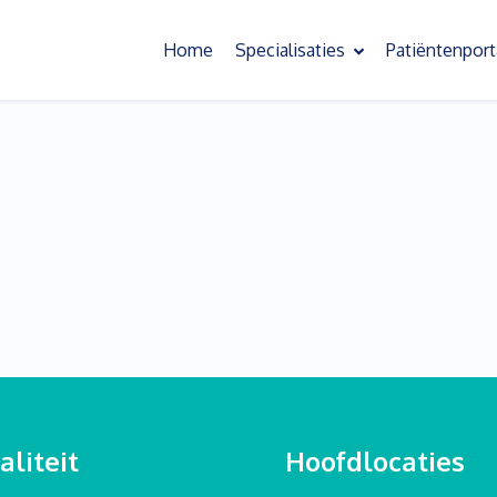
Home
Specialisaties
Patiëntenport
Oefentherapie
Slaapoefentherapie
Bekkenoefentherapie
Behandeling chronische pijn
Psychosomatische oefentherapie
Scoliose oefentherapie
Kinderoefentherapie
liteit
Hoofdlocaties
Sensorische informatieverwerking