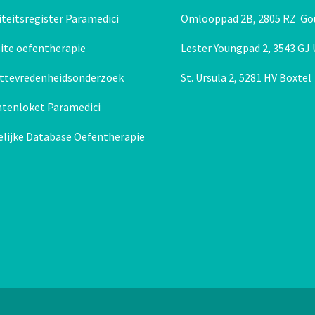
Behandeling 0 tot 2 jaar en babymassage
teitsregister Paramedici
Omlooppad 2B, 2805 RZ Go
ite oefentherapie
Lester Youngpad 2, 3543 GJ
nttevredenheidsonderzoek
St. Ursula 2, 5281 HV Boxtel
htenloket Paramedici
elijke Database Oefentherapie