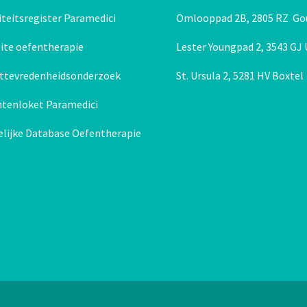
Behandeling 0 tot 2 jaar en babymassage
teitsregister Paramedici
Omlooppad 2B, 2805 RZ Go
ite oefentherapie
Lester Youngpad 2, 3543 GJ
nttevredenheidsonderzoek
St. Ursula 2, 5281 HV Boxtel
htenloket Paramedici
elijke Database Oefentherapie