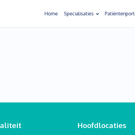
Home
Specialisaties
Patiëntenport
Oefentherapie
Slaapoefentherapie
Bekkenoefentherapie
Behandeling chronische pijn
Psychosomatische oefentherapie
Scoliose oefentherapie
Kinderoefentherapie
liteit
Hoofdlocaties
Sensorische informatieverwerking